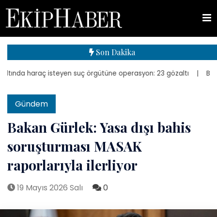
Son Dakika
ında haraç isteyen suç örgütüne operasyon: 23 gözaltı
| Bakan Kur
Gündem
Bakan Gürlek: Yasa dışı bahis
soruşturması MASAK
raporlarıyla ilerliyor
19 Mayıs 2026 Salı
0