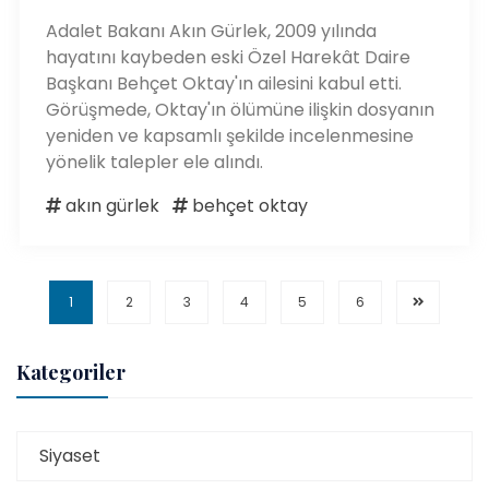
Adalet Bakanı Akın Gürlek, 2009 yılında
hayatını kaybeden eski Özel Harekât Daire
Başkanı Behçet Oktay'ın ailesini kabul etti.
Görüşmede, Oktay'ın ölümüne ilişkin dosyanın
yeniden ve kapsamlı şekilde incelenmesine
yönelik talepler ele alındı.
akın gürlek
behçet oktay
1
2
3
4
5
6
Kategoriler
Siyaset