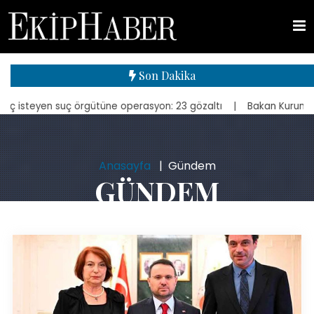
Son Dakika
 suç örgütüne operasyon: 23 gözaltı
| Bakan Kurum, yeniden inşa ed
Anasayfa
Gündem
GÜNDEM