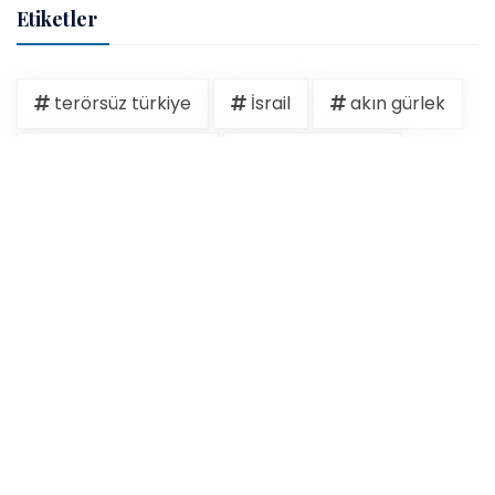
Etiketler
terörsüz türkiye
İsrail
akın gürlek
burkay karatepe
devlet bahçeli
ertuğrul özkök
Ertuğrul Özkök
hakan fidan
israil
kudüs
operasyon
15 temmuz
dem parti
erdoğan
filistin
Filistin
gazze
hasan şeybani
İlkay Çiçek
iran