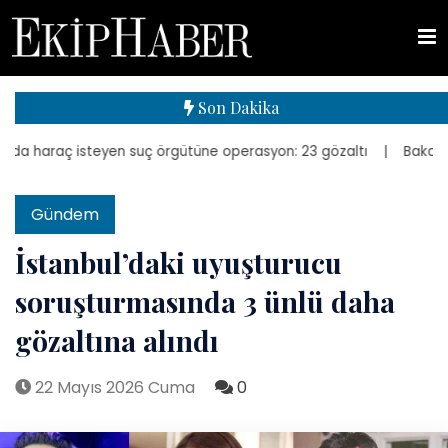
Son Dakika
 haraç isteyen suç örgütüne operasyon: 23 gözaltı
| Bakan Kurum, 
Gündem
İstanbul’daki uyuşturucu
soruşturmasında 3 ünlü daha
gözaltına alındı
22 Mayıs 2026 Cuma
0