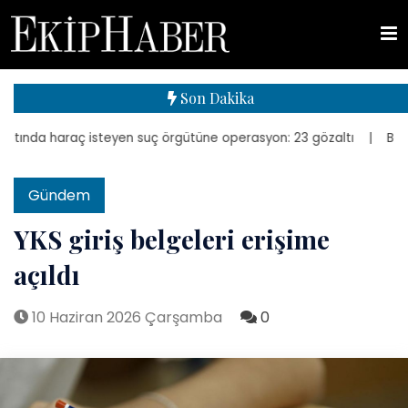
Son Dakika
ında haraç isteyen suç örgütüne operasyon: 23 gözaltı
| Bakan Kur
Gündem
YKS giriş belgeleri erişime
açıldı
10 Haziran 2026 Çarşamba
0