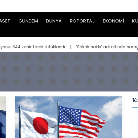
ASET
GÜNDEM
DÜNYA
RÖPORTAJ
EKONOMI
KÜ
hir taciri tutuklandı
| 'Sokak hakkı' adı altında haraç isteyen s
Ka