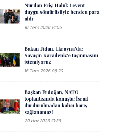
Nurdan Eriş: Haluk Levent
duygu sömürüsüyle benden para
aldı
16 Tem 2026 14:05
Bakan Fidan, Ukrayna’da:
Savaşın Karadeniz'e taşınmasını
istemiyoruz
16 Tem 2026 08:20
Başkan Erdoğan, NATO
toplantısında konuştu: İsrail
durdurulmadan kalıcı barış
sağlanamaz!
29 Haz 2026 10:36