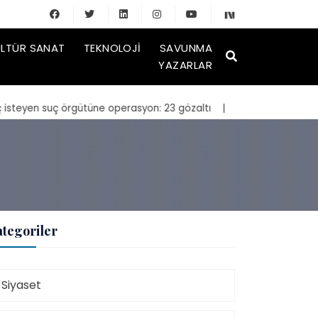
LTÜR SANAT
TEKNOLOJI
SAVUNMA
YAZARLAR
uç örgütüne operasyon: 23 gözaltı
| Bakan Kurum, yeniden inşa edil
tegoriler
Siyaset