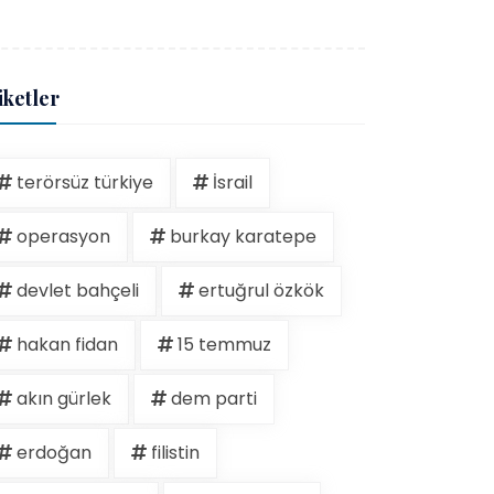
iketler
terörsüz türkiye
İsrail
operasyon
burkay karatepe
devlet bahçeli
ertuğrul özkök
hakan fidan
15 temmuz
akın gürlek
dem parti
erdoğan
filistin