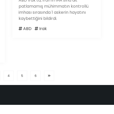
ABD Irak'ta, İran'ın İHA'sına ait
patlamamış mühimmatın kontrollü
imhası sırasında 1 askerin hayatını
kaybettiğini bildirdi.
ABD
Irak
4
5
6