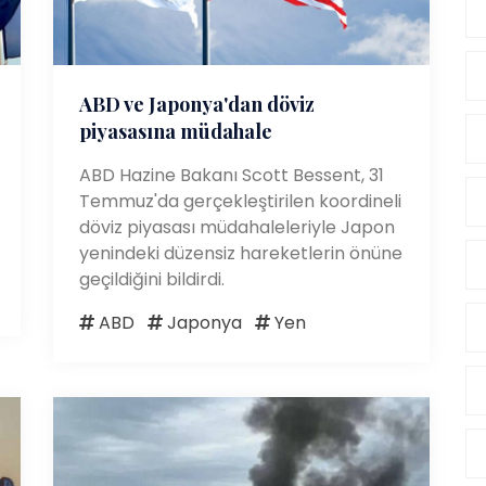
ABD ve Japonya'dan döviz
piyasasına müdahale
ABD Hazine Bakanı Scott Bessent, 31
Temmuz'da gerçekleştirilen koordineli
döviz piyasası müdahaleleriyle Japon
yenindeki düzensiz hareketlerin önüne
geçildiğini bildirdi.
ABD
Japonya
Yen