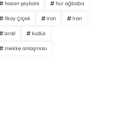
hasan şeybani
hür ağbaba
İlkay Çiçek
iran
İran
israil
kudüs
mekke anlaşması