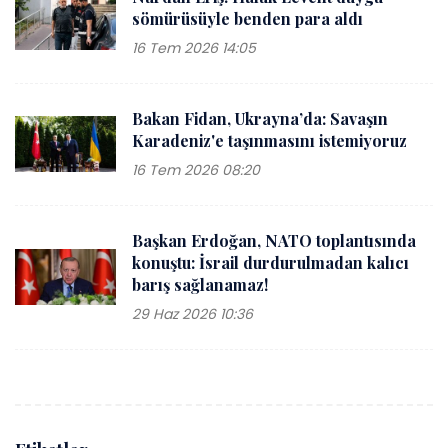
sömürüsüyle benden para aldı
16 Tem 2026 14:05
Bakan Fidan, Ukrayna’da: Savaşın
Karadeniz'e taşınmasını istemiyoruz
16 Tem 2026 08:20
Başkan Erdoğan, NATO toplantısında
konuştu: İsrail durdurulmadan kalıcı
barış sağlanamaz!
29 Haz 2026 10:36