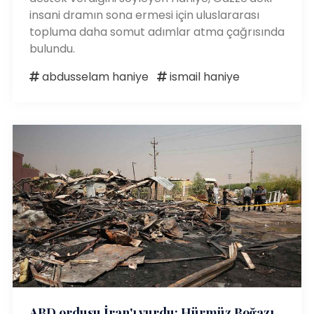
insani dramın sona ermesi için uluslararası
topluma daha somut adımlar atma çağrısında
bulundu.
abdusselam haniye
ismail haniye
ABD ordusu İran'ı vurdu: Hürmüz Boğazı