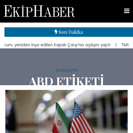
Son Dakika
den inşa edilen Kapalı Çarşı'nın açılışını yaptı
| TMSF, Ahbap Der
Anasayfa
ABD ETIKETI