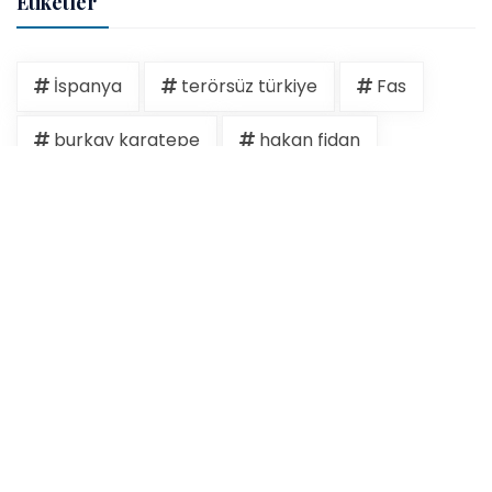
Etiketler
İspanya
terörsüz türkiye
Fas
burkay karatepe
hakan fidan
İsrail
akın gürlek
erdoğan
Ertuğrul Özkök
gazze
israil
kudüs
15 temmuz
ABD
Cem Küçük
devlet bahçeli
Ermenistan
Filistin
Göç
iran