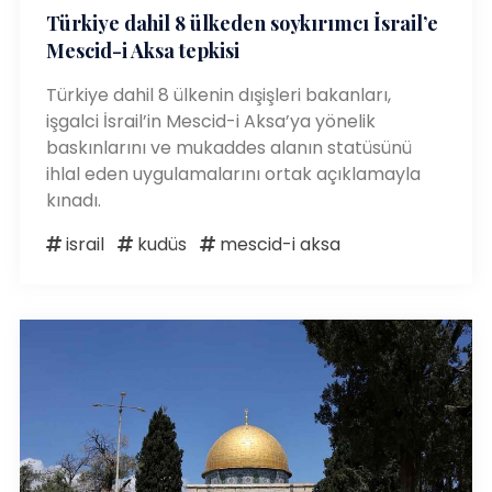
Türkiye dahil 8 ülkeden soykırımcı İsrail’e
Mescid-i Aksa tepkisi
Türkiye dahil 8 ülkenin dışişleri bakanları,
işgalci İsrail’in Mescid-i Aksa’ya yönelik
baskınlarını ve mukaddes alanın statüsünü
ihlal eden uygulamalarını ortak açıklamayla
kınadı.
israil
kudüs
mescid-i aksa