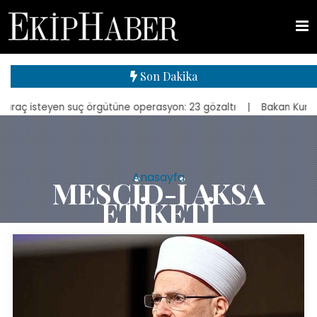
Son Dakika
yen suç örgütüne operasyon: 23 gözaltı
| Bakan Kurum, yeniden inş
Anasayfa
MESCID-I AKSA
ETIKETI