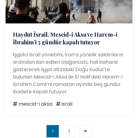
Haydut İsrail, Mescid-i Aksa ve Harem-i
İbrahim’i 5 gündür kapalı tutuyor
İşgalci İsrail yönetimi, İran’a yönelik saldırıların
ardından ilan edilen olağanüstü hali bahane
göstererek işgal altındaki Doğu Kudüs’te
bulunan Mescid-i Aksa ile El Halil’deki Harem-i
İbrahim Camii’ni ramazan ayında beş gündür
ibadete kapalı tutuyor.
mescid-i aksa
israil
1
2