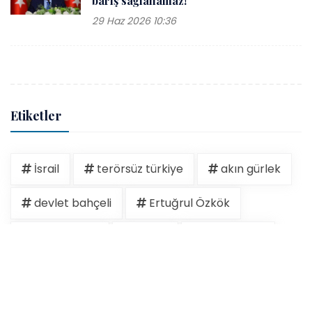
barış sağlanamaz!
29 Haz 2026 10:36
Etiketler
İsrail
terörsüz türkiye
akın gürlek
devlet bahçeli
Ertuğrul Özkök
hakan fidan
kudüs
operasyon
Recep Tayyip Erdoğan
15 temmuz
burkay karatepe
dem parti