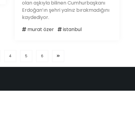
olan aşkıyla bilinen Cumhurbaşkanı
Erdoğan’ın şehri yalnız bırakmadığını
kaydediyor.
murat özer
istanbul
4
5
6