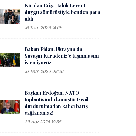
Nurdan Eriş: Haluk Levent
duygu sömürüsüyle benden para
aldı
16 Tem 2026 14:05
Bakan Fidan, Ukrayna’da:
Savaşın Karadeniz'e taşınmasını
istemiyoruz
16 Tem 2026 08:20
Başkan Erdoğan, NATO
toplantısında konuştu: İsrail
durdurulmadan kalıcı barış
sağlanamaz!
29 Haz 2026 10:36