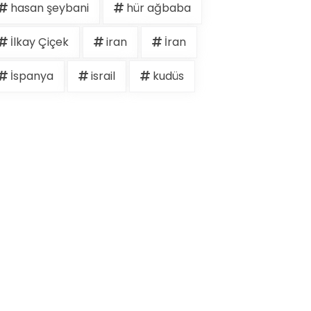
hasan şeybani
hür ağbaba
İlkay Çiçek
iran
İran
İspanya
israil
kudüs