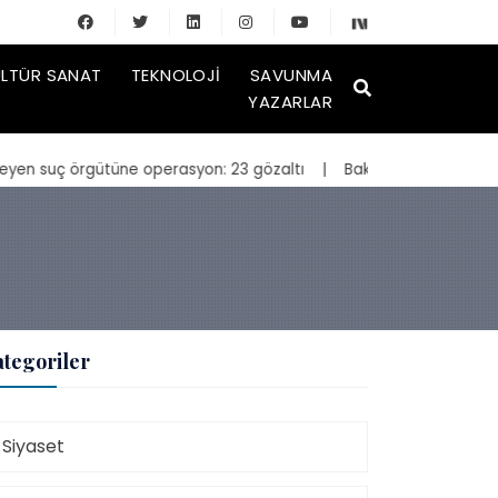
LTÜR SANAT
TEKNOLOJI
SAVUNMA
YAZARLAR
rgütüne operasyon: 23 gözaltı
| Bakan Kurum, yeniden inşa edilen K
tegoriler
Siyaset