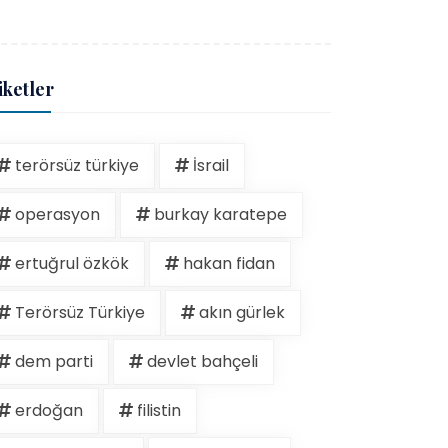
iketler
terörsüz türkiye
İsrail
operasyon
burkay karatepe
ertuğrul özkök
hakan fidan
Terörsüz Türkiye
akın gürlek
dem parti
devlet bahçeli
erdoğan
filistin