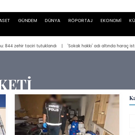
ASET
GÜNDEM
DÜNYA
RÖPORTAJ
EKONOMI
KÜ
taciri tutuklandı
| 'Sokak hakkı' adı altında haraç isteyen suç ö
KETI
Ka